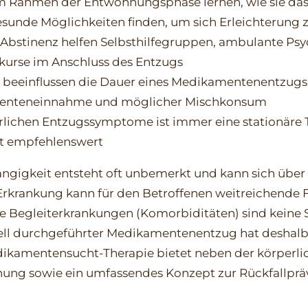
m Rahmen der Entwöhnungsphase lernen, wie sie da
esunde Möglichkeiten finden, um sich Erleichterung 
 Abstinenz helfen Selbsthilfegruppen, ambulante Ps
kurse im Anschluss des Entzugs
 beeinflussen die Dauer eines Medikamentenentzugs,
enteneinnahme und möglicher Mischkonsum
rlichen Entzugssymptome ist immer eine stationäre 
 empfehlenswert
igkeit entsteht oft unbemerkt und kann sich über
 Erkrankung kann für den Betroffenen weitreichende
 Begleiterkrankungen (Komorbiditäten) sind keine Se
nell durchgeführter Medikamentenentzug hat deshalb 
Medikamentensucht-Therapie bietet neben der körperl
ung sowie ein umfassendes Konzept zur Rückfallprä