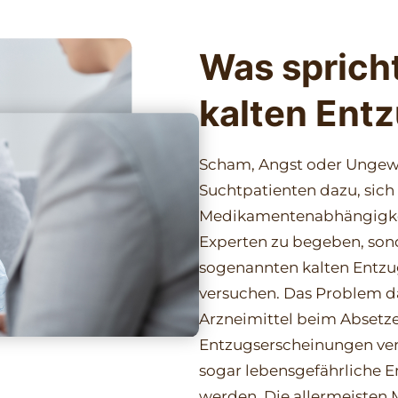
Was sprich
kalten Ent
Scham, Angst oder Ungewis
Suchtpatienten dazu, sich 
Medikamentenabhängigkei
Experten zu begeben, son
sogenannten kalten Entzug
versuchen. Das Problem da
Arzneimittel beim Absetze
Entzugserscheinungen ver
sogar lebensgefährliche 
werden. Die allermeisten