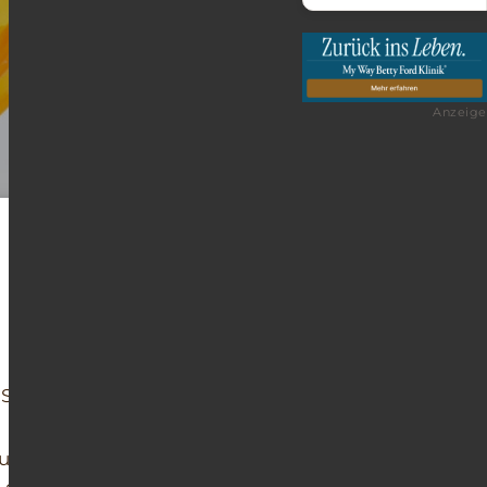
Anzeige
tart in eine Therapie
unächst einmal entgiftet