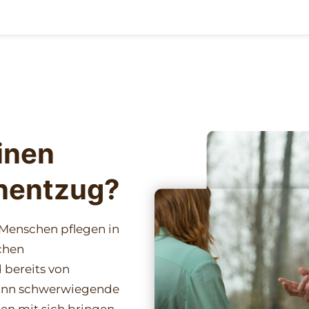
inen
nentzug?
 Menschen pflegen in
chen
bereits von
ann schwerwiegende
en mit sich bringen.