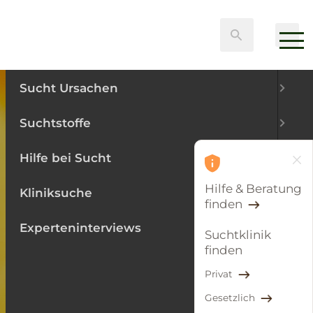
Menu
Suche
Sucht verstehen
Sucht Ursachen
Suchtstoffe
Hilfe bei Sucht
Hilfe & Beratung
Kliniksuche
finden
Experteninterviews
Suchtklinik
finden
Privat
Gesetzlich