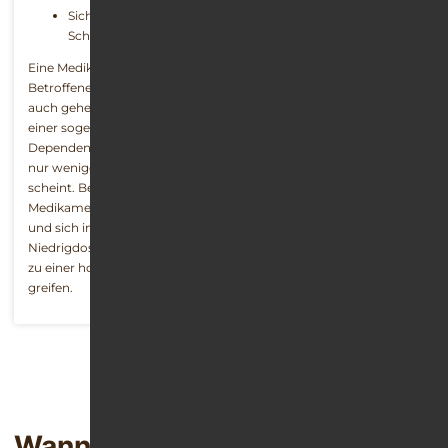
Sich selbst die Abhängigkeit einzugestehen, ist der erste
Schritt auf dem Weg aus der Medikamentenabhängigkeit
Eine Medikamentensucht birgt oft die Gefahr, dass sie vom
Betroffenen über viele Jahre hinweg nicht wahrgenommen oder
auch geheim gehalten wird. Das gilt vor allem bei Patienten mit
einer sogenannten Niedrigdosisabhängigkeit (Low Dose
Dependency), da die Suchterkrankung hier auf den ersten Blick
nur wenige negative Begleiterscheinungen hervorzurufen
scheint. Bei genauerem Hinsehen zeigt sich aber, dass die
Medikamentensucht-Folgen für alle Betroffenen gravierend sind
und sich im Laufe der Zeit kontinuierlich ausweiten. Das gilt für
Niedrigdosisabhängige genauso wie für Menschen, die tagtäglich
zu einer hohen Dosis Beruhigungs-, Schlaf- oder Schmerzmitteln
greifen.
Wann treten