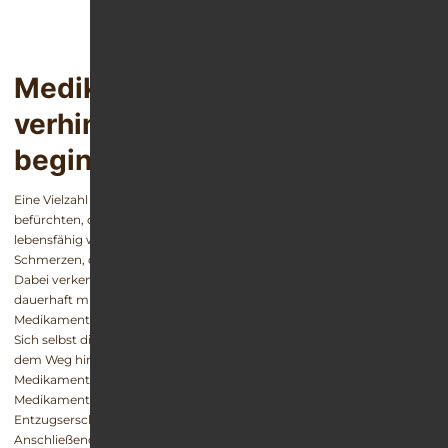
Medikamentensucht-Folgen
verhindern – Therapie jetzt
beginnen!
Eine Vielzahl der Menschen, die abhängig von Medikamenten sind,
befürchten, dass sie ohne die Arzneimittel nicht, oder kaum
lebensfähig wären. Sie haben Angst davor, dass die starken
Schmerzen, die innere Unruhe oder die Schlaflosigkeit zurückkehren.
Dabei verkennen sie jedoch häufig, dass die Probleme, die durch die
dauerhaft missbräuchliche Einnahme der verschiedenen
Medikamente hervorgerufen werden, meist weitaus schlimmer sind.
Sich selbst dieses Problem einzugestehen, ist der erste Schritt auf
dem Weg hin zu einem gesunden und selbstbestimmten Leben ohne
Medikamentenabhängigkeit. In einer stationären Therapie werden die
Medikamente langsam herunterdosiert, so dass die
Entzugserscheinungen minimal und gut kontrollierbar bleiben.
Anschließend lernen die Betroffenen, wie sie künftig ohne die