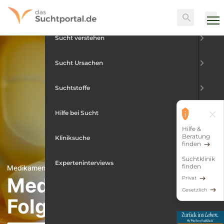
Skip
Menu
Suche
to
content
Sucht verstehen
Sucht Ursachen
Suchtstoffe
Hilfe bei Sucht
Hilfe &
Beratung
Kliniksuche
finden
Suchtklinik
Experteninterviews
finden
Medikamentensucht
Medikamentensucht-
Privat
Gesetzlich
Folgen