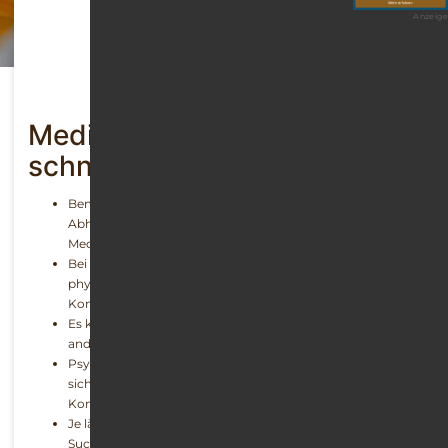
Anzeige
Medikamentensucht-Folgen
schnell und einfach erklärt
Benzodiazepine können teilweise als Folge der
Abhängigkeit die Symptome verstärken, gegen die das
Medikament eigentlich wirken soll
Bei Opiaten und Opioiden sind insbesondere die
physischen Langzeitfolgen eines missbräuchlichen
Konsums äußerst gefährlich
Es kann zu Wechselwirkungen und Interaktionen mit
anderen Medikamenten kommen
Psychische Begleitsymptome der Abhängigkeit erweisen
sich oft als wesentlich belastender als die körperlichen
Konsequenzen
Je länger die Sucht andauert, umso mehr isolieren sich
Suchtkranke von der Außenwelt