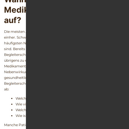
Medikamentensucht-Folgen
auf?
Die meisten Arzneimittel gehen mit unerwünschten Wirkungen
einher. Schwindel, Übelkeit oder Müdigkeit gehören zu den
häufigsten Nebenwirkungen, die in Packungsbeilagen aufgelistet
sind. Bereits bei der ersten Einnahme können diese negativen
Begleiterscheinungen auftreten. Alle diese Nebenwirkungen können
übrigens zu einer Fahruntauglichkeit führen. Bezogen auf mögliche
Medikamentensucht-Folgen, sind meist nicht diese kurzzeitigen
Nebenwirkungen, sondern langfristige, gravierende Störungen und
gesundheitliche Einschränkungen gemeint. Wann diese
Begleiterscheinungen auftreten, hängt von verschiedenen Faktoren
ab:
Welches Mittel wird konsumiert?
Wie viel und wie häufig werden die Mittel eingenommen?
Welche Vorerkrankungen liegen vor?
Wie ist die gesundheitliche Verfassung des Patienten?
Manche Patienten können jahrelang Schlaftabletten oder