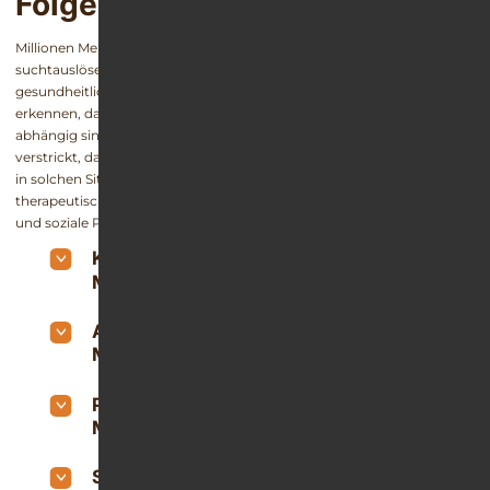
Folgen gibt es?
Millionen Menschen nehmen regelmäßig Arzneimittel mit
suchtauslösendem Potenzial ein – häufig, ohne über die möglichen
gesundheitlichen Konsequenzen aufgeklärt zu werden. Bis sie
erkennen, dass sie von den Schmerz- oder Beruhigungsmitteln
abhängig sind, haben sie sich oftmals bereits derart tief in die Sucht
verstrickt, dass sie ihr allein nicht mehr entkommen können. Wer sich
in solchen Situationen nicht umgehend in eine ärztliche und
therapeutische Behandlung begibt, riskiert körperliche, psychische
und soziale Probleme.
Körperliche Folgen der
Medikamentensucht
Andere Folgen der
Medikamentenabhängigkeit
Psychische Folgen der
Medikamentensucht
Soziale Medikamentensucht-Folgen