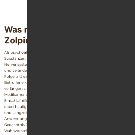
Was macht Medikamente mit
Zolpidem so gefährlich?
Als psychoaktiver Wirkstoff wirkt Zolpidem wie alle anderen Z-
Substanzen, Benzodiazepine oder Opiate und Opioide im zentralen
Nervensystem. Dort bindet der Wirkstoff an spezifische Rezeptoren
und verändert so das Verhältnis der Neurotransmitter im Gehirn. Als
Folge tritt eine sedierende, also schlafanstoßende Wirkung ein. Der
Betroffene kann schneller einschlafen und auch die Schlafdauer
verlängert sich. Vor allem stressgeplagte Menschen nutzen
Medikamente wie Zolpidem oder Zopiclon deshalb gern als
Einschlafhilfe und lassen sich diese von ihrem Arzt verschreiben. Was
dabei häufig missachtet wird, sind die potenziellen Nebenwirkungen
und Langzeitfolgen der Einnahme. So kann es bei dauerhafter
Anwendung oder hoher Dosis zu Persönlichkeitsveränderungen,
Gedächtnislücken, paradoxen Reaktionen oder sogar
Wahnvorstellungen kommen. Die ursprüngliche Symptomatik,