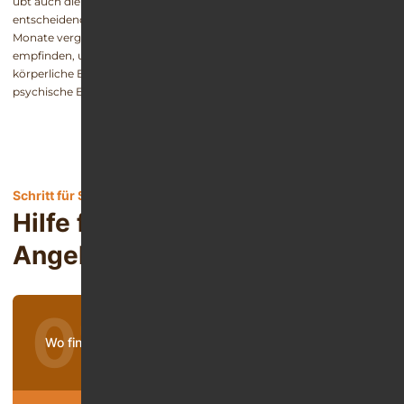
übt auch die Abstinenz- und Therapiemotivation des Patienten einen
entscheidenden Einfluss aus. Teilweise können Wochen oder gar
Monate vergehen, bevor die Suchtkranken sich als stabil genug
empfinden, um zurück ins “normale” Leben zu kehren. Die rein
körperliche Entzugsdauer ist in der Regel jedoch kürzer als die
psychische Entwöhnungsphase.
Schritt für Schritt aus der Sucht
Hilfe für Betroffene und
Angehörige
Wo finde ich Hilfe bei Sucht?