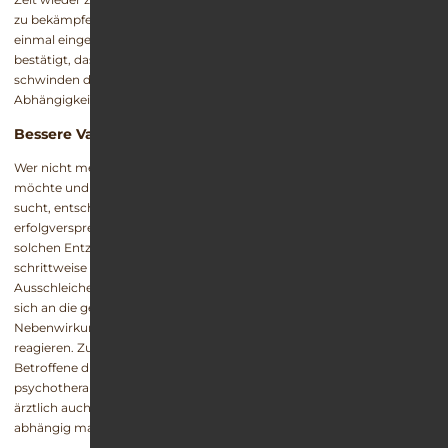
zu bekämpfen oder endlich wieder Schlaf zu finden. Ist der Rückfall
einmal eingetreten, sehen sich die Betroffenen in der Annahme
bestätigt, dass es ohne das Schlafmittel nicht geht. Dadurch
schwinden die Chancen für weitere Versuche, sich aus der Zolpidem-
Abhängigkeit zu befreien.
Bessere Variante: Warmer Entzug von Zolpidem
Wer nicht mehr länger vom Wirkstoff Zolpidem abhängig sein
möchte und sich für den Entzug ärztliche und therapeutische Hilfe
sucht, entscheidet sich für den leichteren und
erfolgversprechenderen Weg des warmen Entzugs. Bei einem
solchen Entzug werden die Tabletten mit dem Wirkstoff langsam und
schrittweise (fraktioniert) abgesetzt. Man spricht hierbei auch von
Ausschleichen. Dadurch erhalten Körper und Psyche die Möglichkeit,
sich an die geringere Dosis zu gewöhnen, ohne mit unerwünschten
Nebenwirkungen in Form starker Entzugserscheinungen zu
reagieren. Zudem wird das eigentliche Problem, wegen dem der
Betroffene die Einnahme von Zolpidem überhaupt begonnen hatte,
psychotherapeutisch in Angriff genommen und gegebenenfalls
ärztlich auch eine andere medikamentöse Lösung gefunden, die nicht
abhängig macht und die eigentliche Grunderkrankung behandelt.