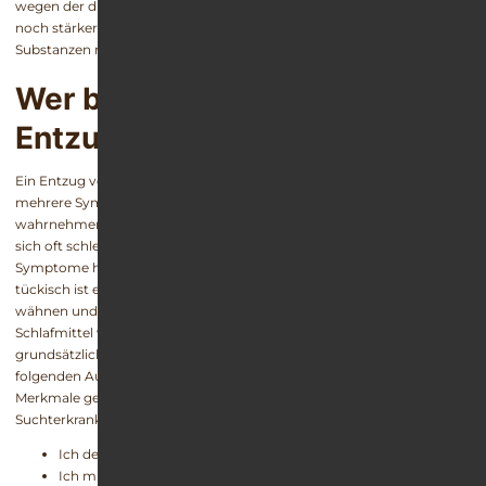
wegen der die Z-Substanz ursprünglich eingenommen wurde, tritt
noch stärker auf, sobald eine Dosis weggelassen wird. Und Z-
Substanzen machen rasch abhängig.
Wer braucht einen Zolpidem-
Entzug?
Ein Entzug von Zolpidem ist immer dann nötig, wenn Patienten
mehrere Symptome einer Abhängigkeitserkrankung bei sich
wahrnehmen. Diese können sich vielseitig äußern und manifestieren
sich oft schleichend. Gerade deshalb nehmen Patienten die
Symptome häufig nicht wahr oder schätzen sie falsch ein. Ebenso
tückisch ist es, dass sich die Betroffenen auf der sicheren Seite
wähnen und das Suchtrisiko fälschlicherweise unterschätzen, da die
Schlafmittel von einem Arzt verordnet werden. Daher sollte
grundsätzlich jeder, der Präparate wie Zoldem® einnimmt, über die
folgenden Aussagen genau nachdenken. Treten mehrere der
Merkmale gemeinsam auf, kann bzw. muss von einer
Suchterkrankung ausgegangen werden.
Ich denke häufig an die Einnahme von Zolpidem.
Ich muss die Dosis regelmäßig erhöhen, um schlafen zu