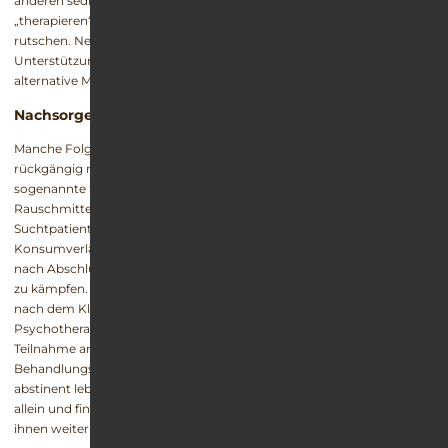
anderen sedierenden und beruhigenden Medikamenten zu
„therapieren“ versuchen und dadurch zurück in die Abhängigkeit
rutschen. Neben medikamentöser und therapeutischer
Unterstützung wird über Schlafhygiene gesprochen und über
alternative Methoden, den Schlaf positiv zu beeinflussen.
Nachsorgephase
Manche Folgen einer Suchterkrankung lassen sich nicht mehr
rückgängig machen. Hierzu gehört auch die Ausbildung des
sogenannte Suchtgedächtnisses, welches während des
Rauschmittelkonsums im Gehirn entsteht. Dieses ruft bei
Suchtpatienten ein mehr oder weniger permanentes
Konsumverlangen hervor. Entsprechend haben die Patienten auch
nach Abschluss der Suchttherapie immer wieder mal mit Suchtdruck
zu kämpfen. Umso wichtiger wird ein effizientes Nachsorgekonzept
nach dem Klinikaufenthalt. Hierfür bieten sich eine ambulante
Psychotherapie, die Mitgliedschaft in einer Selbsthilfegruppe oder die
Teilnahme an Rückfallpräventionsseminaren oder
Behandlungsintervalle in Suchtkliniken und -ambulanzen an. So sind
abstinent lebende Suchtkranke auch in schwierigen Situationen nie
allein und finden immer einen kompetenten Ansprechpartner, der
ihnen weiterhilft.