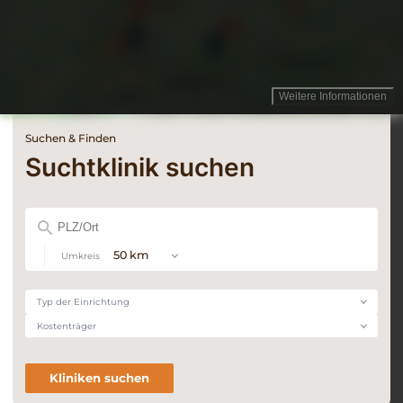
Weitere Informationen
Suchen & Finden
Suchtklinik suchen
Postleitzahl
oder
Ort
50 km
Umkreis
Typ
Typ der Einrichtung
der
Kostenträger
Kostenträger
Einrichtung