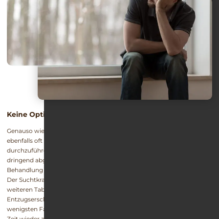
Keine Option: Kalter Entzug von Zolpidem
Genauso wie bei Alkohol oder Drogen erwägen die Betroffenen
ebenfalls oft bei einer Zolpidem-Abhängigkeit, einen kalten Entzug
durchzuführen. Allerdings kann von dieser Entzugsmethode nur
dringend abgeraten werden. Bei einem kalten Entzug wird die
Behandlung mit dem Medikament mit sofortiger Wirkung beendet.
Der Suchtkranke nimmt also ohne vorherige Vorbereitung keine
weiteren Tabletten mehr ein und versucht die Nebenwirkungen und
Entzugserscheinungen “auszuhalten”. Leider gelingt das nur in den
wenigsten Fällen. Die meisten Menschen greifen innerhalb kürzester
Zeit wieder zu dem Wirkstoff – sei es, um die Symptome des Entzugs