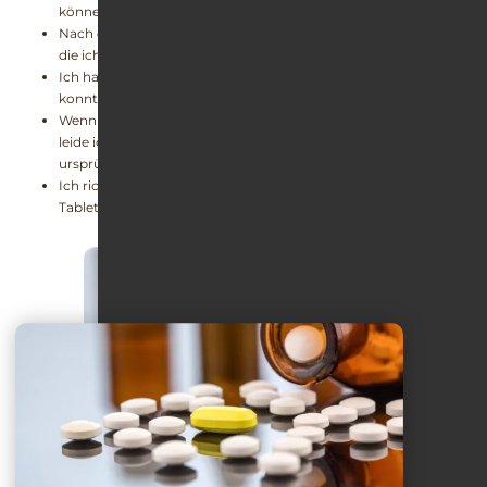
können.
Nach der Einnahme treten verschiedene Nebenwirkungen auf,
die ich jedoch in Kauf nehme.
Ich habe schon einmal versucht das Schlafmittel abzusetzen,
konnte dies aber nicht dauerhaft durchhalten.
Wenn ich einmal vergesse Zolpidem pünktlich einzunehmen,
leide ich unter Entzugserscheinungen (wie Verstärkung der
ursprünglichen Symptomatik und/oder innere Unruhe).
Ich richte meinen Tagesablauf zunehmend nach der
Tabletteneinnahme aus und plane um diese drum herum.