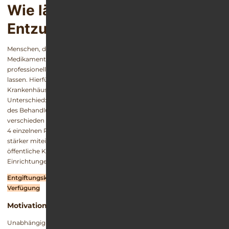
Wie läuft ein stationärer
Entzug von Zolpidem ab?
Menschen, die ohne Zolpidem keinen Schlaf finden und das
Medikament jeden Abend in hohen Dosen einnehmen, sollten einen
professionellen Entzug in einer spezialisierten Suchtklinik durchführen
lassen. Hierfür stehen Entzugsangebote in öffentlichen
Krankenhäusern sowie in privaten Fachkliniken zur Verfügung. Der
Unterschied: Neben der Kostenübernahme sieht der zeitliche Aufbau
des Behandlungskonzepts bei privaten und öffentlichen Kliniken
verschieden aus. Zwar besteht der Entzug in allen Einrichtungen aus
4 einzelnen Phasen, jedoch sind diese in privaten Kliniken deutlich
stärker miteinander verwoben und aneinandergekoppelt, während
öffentliche Krankenhäuser mehrere Aufenthalte in unterschiedlichen
Einrichtungen und mit zeitlichem Abstand nötig werden lassen.
Entgiftungsklinik: Welche Alternativen stehen zur Entgiftung zur
Verfügung
Motivationsphase
Unabhängig davon, ob Patienten von Zolpidem oder Zopiclon,