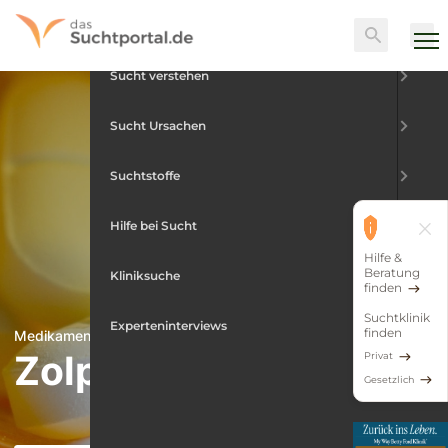
Skip
Menu
Suche
to
content
Sucht verstehen
Sucht Ursachen
Suchtstoffe
Hilfe bei Sucht
Hilfe &
Beratung
Kliniksuche
finden
Suchtklinik
Experteninterviews
finden
Medikamentensucht
Zolpidem-Entzug
Privat
Gesetzlich