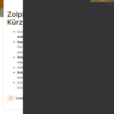
Anzeige
Zolpidem – Das Wichtigste in
Kürze
Durch Wirkung im zentralen Nervensystem:
Schlafmittel
mit verstärktem Suchtpotential
Dauerhafte Anwendung
oder hohe Dosis führen zu
Persönlichkeitsveränderungen, Gedächtnislücken,
paradoxen Reaktionen, Wahnvorstellungen
Zolpidem-Entzug
nötig, dreht sich das Leben um
Medikament, Einnahme, Dosierung…
Keine Option:
Kalter Entzug
von Zolpidem
Entzug
in Krankenhäusern und privaten Fachkliniken
bieten adäquaten
4-Phasen-Plan
Entwöhnung
dauert mehrere Wochen
– körperliche
Entzugsdauer meist kürzer als psychische
Lesezeit: 8 Minuten