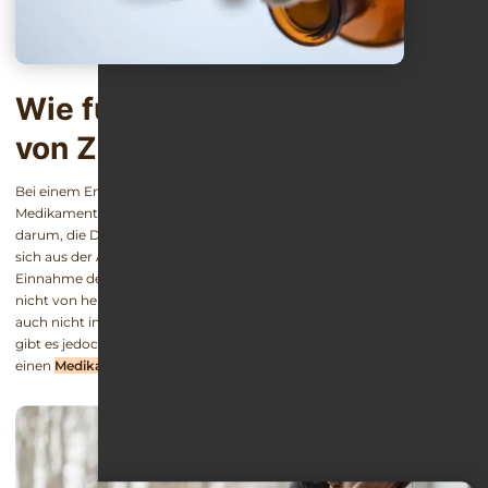
Wie funktioniert ein Entzug
von Zolpidem?
Bei einem Entzug von Zolpidem oder anderen suchtauslösenden
Medikamenten wie
Benzodiazepinen
oder Opioiden geht es nicht
darum, die Dosis ein wenig zu reduzieren. Die einzige Möglichkeit,
sich aus der Abhängigkeit zu befreien, besteht darin, gänzlich auf die
Einnahme der Tabletten zu verzichten. Das funktioniert allerdings
nicht von heute auf morgen und bei den allermeisten Suchtpatienten
auch nicht in Eigenregie. Wie bei allen Abhängigkeitserkrankungen
gibt es jedoch grundsätzlich zwei Möglichkeiten für
einen
Medikamentenentzug
: kalt oder warm.