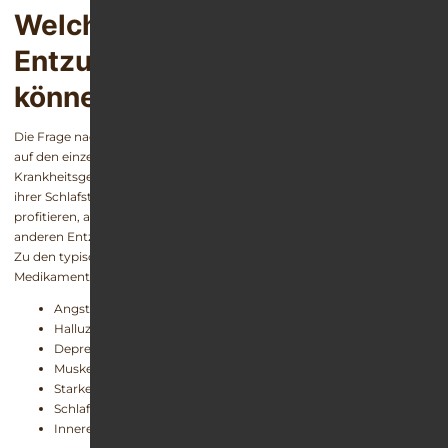
Welche Zolpidem-
Entzugserscheinungen
können auftreten?
Die Frage nach den Entzugserscheinungen muss immer in Hinblick
auf den einzelnen Patienten und seine individuelle
Krankheitsgeschichte beantwortet werden. Patienten, die wegen
ihrer Schlafstörung zwar seit längerer Zeit von der Zolpidem-Wirkung
profitieren, aber täglich nur wenige mg einnehmen, leiden oft unter
anderen Entzugssymptomen als Patienten, die hohe Dosen nehmen.
Zu den typischen Begleiterscheinungen beim Absetzen der
Medikamente gehören:
Angst- und Panikschübe
Halluzinationen und Wahnvorstellungen
Depressive Verstimmungen und Wesensveränderungen
Muskelkrämpfe
Starkes Schwitzen und Zittern
Schlafstörungen (Rebound-Insomnie)
Innere Unruhe