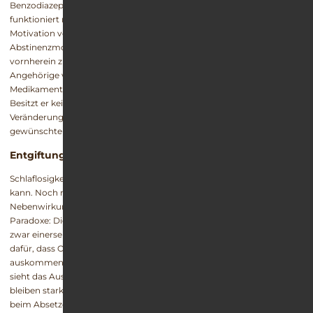
Benzodiazepinen oder Alkohol abhängig sind – eine Therapie
funktioniert nur, sofern bei den Betroffenen eine entsprechende
Motivation vorhanden ist. Ohne eine solche Therapie- und
Abstinenzmotivation ist die Behandlung normalerweise von
vornherein zum Scheitern verurteilt. Darüber sollten sich auch
Angehörige von Suchtpatienten klar sein. Es hilft nicht, einen
Medikamentensüchtigen zu einer Entzugstherapie zwingen zu wollen.
Besitzt er keine eigene Krankheitseinsicht sowie den nötigen
Veränderungswillen, werden die Bemühungen nicht zum
gewünschten Erfolg führen.
Entgiftungsphase
Schlaflosigkeit ist ein Problem, das viel an Lebensqualität rauben
kann. Noch mehr gilt dies jedoch für die zahlreichen
Nebenwirkungen, die der Missbrauch von Schlafmitteln auslöst. Das
Paradoxe: Die ständige Beeinflussung von Körper und Psyche ruft
zwar einerseits gravierende Schäden hervor, sorgt gleichzeitig jedoch
dafür, dass Organismus und Verstand nicht mehr ohne die Substanz
auskommen. Damit weder Körper noch Geist überfordert werden,
sieht das Ausschleichen eine langsame Dosisreduktion vor. Dadurch
bleiben starke Zolpidem-Entzugserscheinungen meist aus. Treten
beim Absetzen doch unerwünschte Symptome auf, sei es durch die