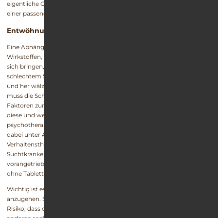
eigentliche Grunderkrankung oder durch den Entzug, werden sie mit
einer passenden Alternativmedikation behandelt.
Entwöhnungsphase
Eine Abhängigkeit von Z-Substanzen, Benzodiazepinen oder anderen
Wirkstoffen, die eine Beeinflussung des zentralen Nervensystems mit
sich bringen, hat meist mehrere Ursachen. Wer beispielsweise unter
schlechtem Schlaf leidet oder sich nachts stundenlang im Bett hin
und her wälzt, hat oftmals kein rein physisches Problem. Vielmehr
muss die Schlafstörung auf psychische Auslöser oder äußere
Faktoren zurückgeführt werden. In der Entwöhnungsphase werden
diese und weitere mögliche Ursachen im Rahmen einer intensiven
psychotherapeutischen Behandlung untersucht. Der Patient soll
dabei unter Anleitung eines erfahrenen Gesprächs- und
Verhaltenstherapeuten sowie in Gruppensitzungen mit anderen
Suchtkranken herausfinden, welche Suchtauslöser seine Abhängigkeit
vorangetrieben haben und welche Alternativstrategien ihm ein Leben
ohne Tabletten ermöglichen können.
Wichtig ist es in dieser Phase auch, das Problem mit dem Schlaf
anzugehen. Solange die Schlafstörung besteht, existiert immer das
Risiko, dass die Patienten sich mit Z-Drugs, Benzodiazepinen oder