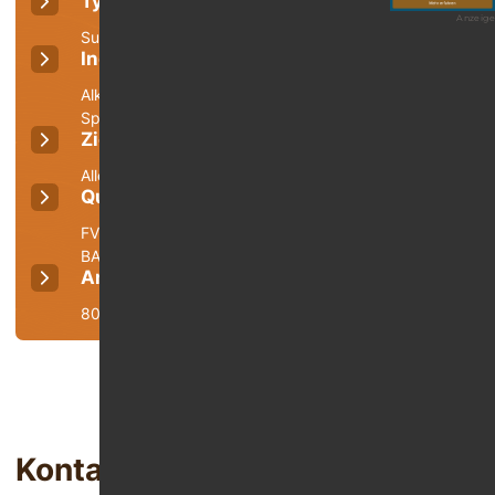
Typ der Einrichtung
Kostenträger
Anzeige
Suchtklinik
gesetzlich
Indikationen
Alkoholsucht, Drogensucht, Medikamentensucht &
Spielsucht
Zielgruppe
Alle
Qualitätsmanagement
FVS, DIN EN ISO 9001:2015, DEGEMED, MAAS-BGW,
BAR
Anzahl Betten (gesamt)
80
Kontakt