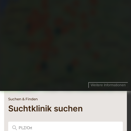
Weitere Informationen
Suchen & Finden
Suchtklinik suchen
Postleitzahl