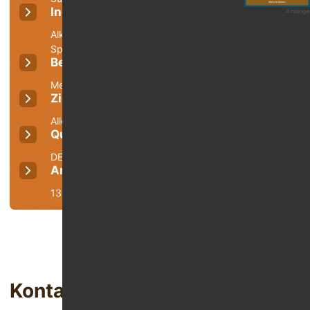
Indikationen
Anzeige
Alkoholsucht, Drogensucht, Medikamentensucht,
Spielsucht & PC-/Internetsucht
Begleiterkrankungen
Mehrfachabhängigkeit & Sonstiges
Zielgruppe
Alle
Qualitätsmanagement
DEGEMED und DIN EN ISO 9001:2015
Anzahl Betten (gesamt)
130
Kontakt