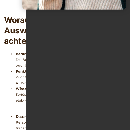
Worauf sollte man bei der
Auswahl einer Alkohol-App
achten?
Benutzerfreundlichkeit
Die Bedienung sollte intuitiv sein, damit tägliches Tracking
oder Übungen wirklich genutzt werden.
Funktionen zur Selbstbeobachtung
Wichtig sind Tagebuchfunktionen, Ziele, Erinnerungen und
Auswertungen.
Wissenschaftlich fundierte Inhalte
Seriöse Apps orientieren sich an Leitlinien oder verwenden
etablierte Methoden der Suchtprävention.
Datenschutz
Persönliche Angaben sollten geschützt und die Richtlinien
transparent dargestellt sein.