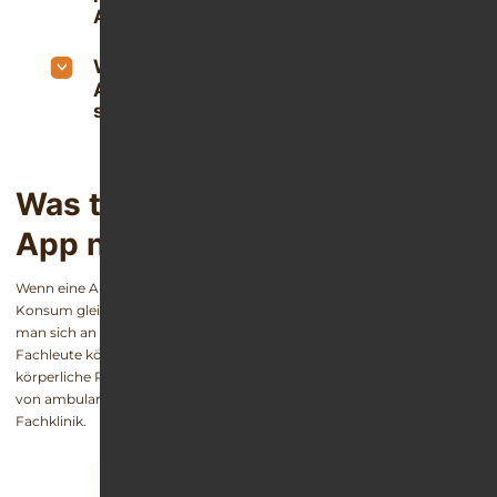
Alkoholreduktion?
Wann sind Präventions- und Hilfe-
Apps sinnvoll – und für wen eignen
sie sich?
Was tun, wenn eine Alkohol-
App nicht hilft?
Wenn eine App trotz konsequenter Nutzung nicht hilft und der
Konsum gleichbleibt oder steigt, ist das ein Warnsignal. Dann sollte
man sich an seinen Hausarzt oder eine Suchtberatungsstelle wenden.
Fachleute können klären, ob bereits eine Abhängigkeit besteht, ob
körperliche Risiken vorliegen und welche Behandlungsform passt –
von ambulanter Beratung bis zum Entzug in einer spezialisierten
Fachklinik.