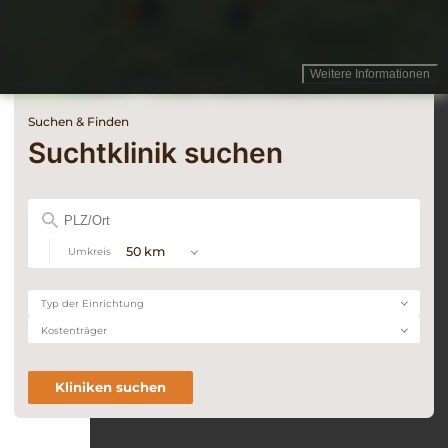
Weitere Informationen
Suchen & Finden
Suchtklinik suchen
Postleitzahl
oder
Ort
50 km
Umkreis
Typ
Typ der Einrichtung
der
Kostenträger
Kostenträger
Einrichtung