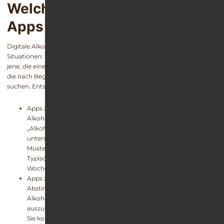
Welche Arten von Alkohol-
Apps gibt es?
Digitale Alkohol-Apps begleiten Menschen in ganz unterschiedlichen
Situationen: Solche, die ihren Alkoholkonsum reduzieren möchten,
jene, die eine bestehende Abstinenz erhalten wollen, und Menschen,
die nach Begleitung, Motivation oder Orientierung
suchen. Entsprechend vielfältig sind die App-Typen.
Apps zur
Reduktion des Alkoholkonsums
– etwa „
Weg-vom-
Alkohol-Apps“
,
Weniger-Alkohol-trinken-Apps
,
Apps
„Alkoholkonsum“
oder klassische „
Trinktagebuch-App“
–
unterstützen Nutzer dabei, ihr Trinkverhalten zu erfassen,
Muster zu erkennen und realistische Ziele zu verfolgen.
Typische Funktionen sind: tägliches Tracking, Statistiken,
Wochen- und Monatsübersichten.
Apps zur
Stabilisierung der Abstinenz
– wie „
Alkohol-
Abstinenz-Apps“
, „
Tage ohne Alkohol-Apps“
oder „
Kein
Alkohol Challenge“-Apps
– helfen Menschen, nüchterne Tage
auszubauen, Rückfälle zu vermeiden und motiviert zu bleiben.
Sie kombinieren Abstinenz-Tracker, Stimmungsprotokolle und