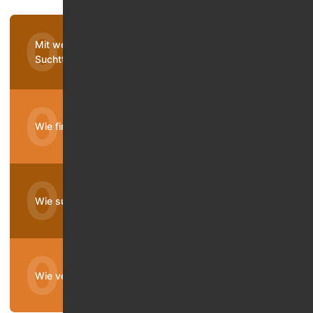
Mit welchen Maßnahmen beginne ich die
Suchttherapie?
Wie finde ich die richtige gesetzliche Suchtklinik?
Wie suche ich eine passende Privatklinik?
Wie verhalte ich mich bei einem Rückfall?