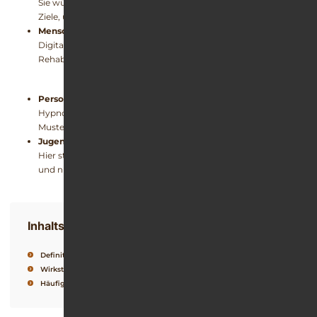
Sie wünschen sich Tracking-Funktionen, Analysen und klare
Ziele, um ihren Konsum bewusst zu reduzieren.
Menschen in oder nach einer Behandlung
Digitale Nachsorgeprogramme nach einem Entzug oder einer
Rehabilitation können dabei helfen, abstinent zu bleiben.
Personen, die mentale Unterstützung suchen
Hypnose, Audio Sessions und mentale Tools können helfen,
Muster zu verändern und Motivation aufzubauen.
Jugendliche, junge Erwachsene, Eltern
Hier stehen Suchtprävention, Informationen über Substanzen
und niedrigschwellige Hilfen im Vordergrund.
Inhaltsverzeichnis
Definition
Wirkstoffe
Häufige Fragen