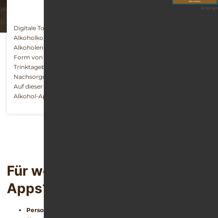
Anzeige
Digitale Tools können Menschen dabei unterstützen, ihren
Alkoholkonsum bewusster zu gestalten, nach einem
Alkoholentzug abstinent zu bleiben, aber auch Unterstützung in
Form von Chats bieten. Die Bandbreite reicht von
Trinktagebüchern (Tracking-Apps) über professionelle
Nachsorgeprogramme bis zu Hypnose- und Präventions-Apps.
Auf dieser Seite finden Sie einen strukturierten Überblick über die
Alkohol-Apps mit Link zum Play Store und App-Store.
Für wen eignen sich Alkohol-
Apps?
Personen, die weniger trinken möchten