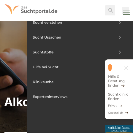
Skip
Menu
Suche
to
content
Sucht verstehen
Sucht Ursachen
Suchtstoffe
Hilfe bei Sucht
Hilfe &
Beratung
Kliniksuche
finden
Suchtklinik
Experteninterviews
Alkohol-Apps
finden
Privat
Gesetzlich