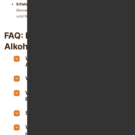
Erfahrungen anderer Nutzer
Bewertungen bieten Hinweise auf Nutzen, technische Stabilität
und Nutzerfreundlichkeit.
FAQ: Häufige Fragen zu
Alkohol-Apps
Wie finde ich die passende Alkohol-
App?
Woran erkenne ich eine gute App?
Wie unterstützen Apps beim
Reduzieren von Alkohol?
Sind Alkohol-Apps wirklich hilfreich?
Wie funktionieren Hypnose und
mentale Programme zur