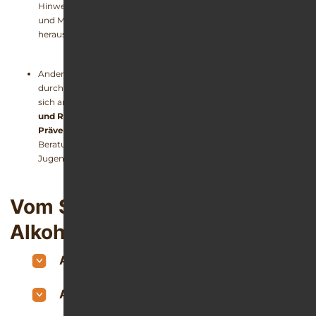
Hinweise auf Auslöser, zeigen nüchterne Tage, Fortschritte
und Meilensteine an und fördern das Dranbleiben in
herausfordernden Phasen.
Andere Anwendungen bieten
mentale Unterstützung
, etwa
durch Hypnose oder Achtsamkeitsprogramme, oder richten
sich an Menschen nach einem Entzug, die digitale
Nachsorge
und Rückfallprävention
benötigen. Zusätzlich gibt es Apps zur
Prävention und Information
, die niedrigschwellige Tests,
Beratungsstellen und Chatfunktionen anbieten – häufig für
Jugendliche und Angehörige.
Vom Suchtportal empfohlene
Alkohol-Apps
Alkoholtracker & Trinktagebücher
Abstinenz & Motivation